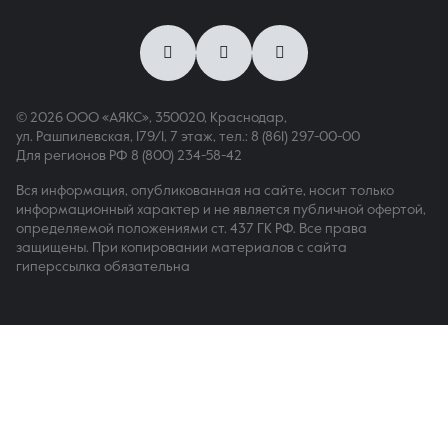
© 2026 ООО «АЯКС», 350020, Краснодар,
ул. Рашпилевская, 179/1, 7 этаж,
тел.: 8 (861) 297-00-00
Для регионов РФ
8 (800) 234-58-42
Вся информация, опубликованная на сайте, носит только
информационный характер и не является публичной офертой,
определяемой положениями ст. 437 ГК РФ. Все права
защищены. При копировании материалов с сайта
гиперссылка обязательна