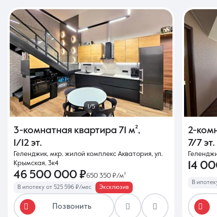
1/5
3-комнатная квартира
71 м²
,
2-ком
1/12 эт.
7/7 эт.
Геленджик, мкр. жилой комплекс Акватория, ул.
Геленджик
Крымская, 3к4
14 0
46 500 000 ₽
650 350 ₽/м²
В ипотек
В ипотеку от 525 596 ₽/мес
Эксклюзив
Позвонить