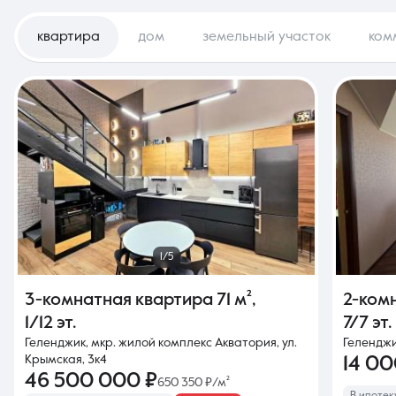
квартира
дом
земельный участок
ком
1/5
3-комнатная квартира
71 м²
,
2-ком
1/12 эт.
7/7 эт.
Геленджик, мкр. жилой комплекс Акватория, ул.
Геленджик
Крымская, 3к4
14 0
46 500 000 ₽
650 350 ₽/м²
В ипотек