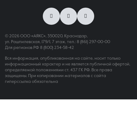
© 2026 ООО «АЯКС», 350020, Краснодар,
ул. Рашпилевская, 179/1, 7 этаж,
тел.: 8 (861) 297-00-00
Для регионов РФ
8 (800) 234-58-42
Вся информация, опубликованная на сайте, носит только
информационный характер и не является публичной офертой,
определяемой положениями ст. 437 ГК РФ. Все права
защищены. При копировании материалов с сайта
гиперссылка обязательна