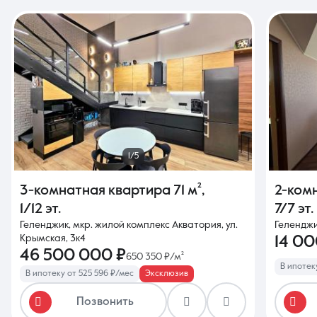
1/5
3-комнатная квартира
71 м²
,
2-ком
1/12 эт.
7/7 эт.
Геленджик, мкр. жилой комплекс Акватория, ул.
Геленджик
Крымская, 3к4
14 0
46 500 000 ₽
650 350 ₽/м²
В ипотек
В ипотеку от 525 596 ₽/мес
Эксклюзив
Позвонить