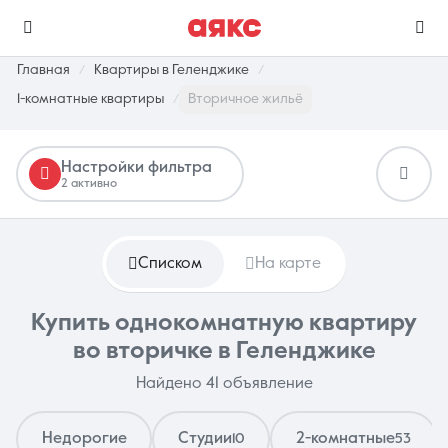
Главная
Квартиры в Геленджике
1-комнатные квартиры
Вторичное жильё
г. Геленджик
Настройки фильтра
2 активно
Избранное
Сравнение
0 объявлений
0 объявлений
Списком
На карте
Недвижимость
Услуги
Купить однокомнатную квартиру
во вторичке в Геленджике
Найдено 41 объявление
О компании
Контакты
Недорогие
Студии
2-комнатные
10
53