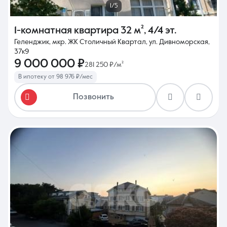
1/5
1-комнатная квартира
32 м²
,
4/4 эт.
Геленджик, мкр. ЖК Столичный Квартал, ул. Дивноморская,
37к9
9 000 000 ₽
281 250 ₽/м²
В ипотеку от 98 976 ₽/мес
Позвонить