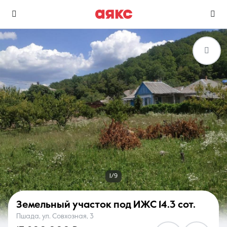
г. Геленджик
Избранное
Сравнение
0 объявлений
0 объявлений
Недвижимость
Услуги
1/9
Земельный участок под ИЖС
14.3 сот.
Пшада, ул. Совхозная, 3
О компании
Контакты