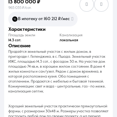
13 800 000 ₽
965 035 ₽/сот.
В ипотеку от 160 212 ₽/мес
характеристики
8 (861) 297-00-00
Площадь земли
Канализация
14.3 сот.
локальная
Ежедневно с 08:30 до 20:00
описание
Продаётся земельный участок с жилым домом, в
пригороде г. Геленджика, в с. Пшада. Земельный участок
ИЖС, площадью 14,3 сот., с фасадом 30 м. На участке дом
площадью 74 кв.м, в хорошем жилом состоянии. В доме 4
жилых комнаты и сан/узел. Рядом с домом времянка, в
которой расположена кухня. Оба помещения с
отоплением. Продаются с мебелью и бытовой техникой.
Коммуникации: свет и вода - центральные, газ - по меже,
канализация септик.
Хороший земельный участок практически прямоугольной
формы, с размерами 30х48 м. Размеры участка позволяют
построить любой дом по своему проекту, а на период