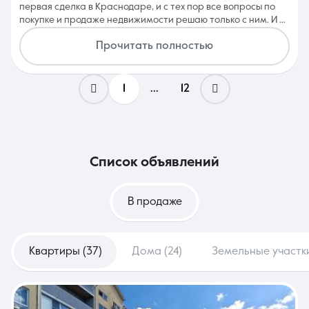
первая сделка в Краснодаре, и с тех пор все вопросы по
покупке и продаже недвижимости решаю только с ним. И в
этот раз, при покупке объекта в Краснодаре, Олег
Прочитать полностью
полностью подстроился под мои сроки и возможности, учёл
все пожелания, разобрал объект по всем нюансам и
договорился по условиям, включая минимальную сумму
предварительного договора, что для меня было важно.
1
...
12
Олег — человечный, клиентоориентированный и надёжный
агент, с которым клиенту не нужно ни о чём переживать.
Работает не «до подписи», а до результата. Рекомендую
искренне и с полным доверием.
список объявлений
В продаже
Квартиры (37)
Дома (24)
Земельные участки