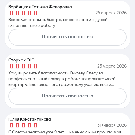
Вербицкая Татьяна Федоровна
25 апреля 2026
Все замечательно. Быстро, качественно и с душой
выполняет свою работу
Прочитать полностью
Сторчак О.Ю.
25 марта 2026
Хочу выразить благодарность Киктеву Олегу за
профессиональный подход к работе по продаже моей
квартиры. Благодаря его грамотному умению вести
переговоры, плюс личным качествам: вежливость,
Прочитать полностью
корректность, внимание к деталям, оперативность,
квартира была продана быстро и по хорошей стоимости.
Рекомендую Киктева Олега как настоящего
профессионала.
Юлия Константинова
31 января 2026
С Олегом знакома уже 9 лет — именно с ним прошла моя