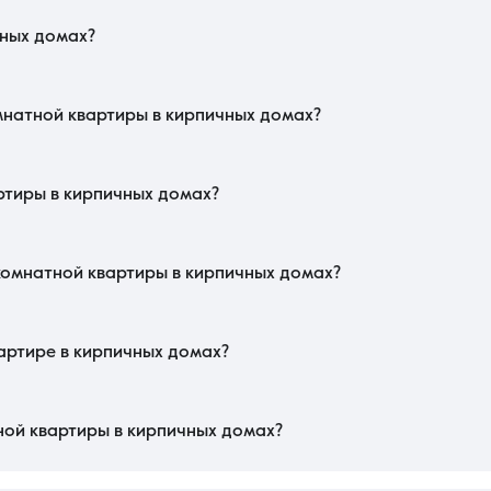
чных домах?
вляется толщина наружных стен, которая обеспечивает естественную про
т высокой тепловой инерцией, поэтому внутри комфортно в любой сезон. Ва
ики, которые можно использовать для оптимизации жилого пространства.
мнатной квартиры в кирпичных домах?
енных объектах они также выполнены из кирпича, что гарантирует прево
 В зданиях старой постройки обязательно уточните тип перекрытий, так ка
. Оцените также состояние подъезда и наличие трещин на фасаде самого здан
ртиры в кирпичных домах?
риала: классический керамический кирпич ценится выше силикатного из-за лу
нки» с высокими потолками часто стоят дороже современных типовых дом
имость двухкомнатных объектов растет пропорционально близости к парковы
хкомнатной квартиры в кирпичных домах?
е дефекты несущих стен, которые могут быть замаскированы косметической 
ми, замена которых в кирпиче обходится дороже, чем в панельных постройк
ка с задействованием капитальных перегородок. В этом регионе также стоит
артире в кирпичных домах?
ляет от 5 до 12 рабочих дней. Кирпичные здания считаются надежным актив
ентов, включая свежий техпаспорт, регистрация через МФЦ проходит в с
одтверждения сделки из реестра может сократиться до нескольких суток.
ной квартиры в кирпичных домах?
ая стратегия, так как такие дома медленнее теряют в цене и служат значи
ысокого спроса на комфортный микроклимат и тишину. Покупка позволяет зафи