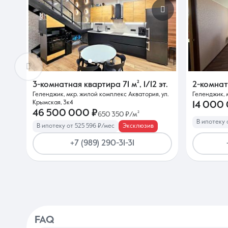
3-комнатная квартира
71 м²
,
1/12 эт.
2-комна
Геленджик, мкр. жилой комплекс Акватория, ул.
Геленджик, м
Крымская, 3к4
14 000
46 500 000 ₽
650 350 ₽/м²
В ипотеку 
В ипотеку от 525 596 ₽/мес
Эксклюзив
+7 (989) 290-31-31
FAQ