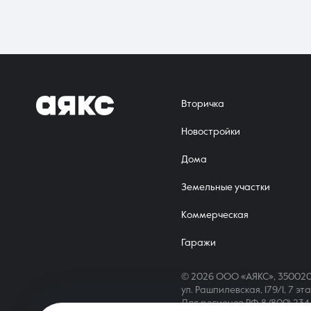
перепродать в будущем. Собственность дает возможность выпо
Вторичка
Новостройки
Дома
Земельные участки
Коммерческая
Гаражи
© 2026 ООО «АЯКС», 350020
ул. Рашпилевская, 179/1, 7 эт
Для регионов РФ
8 (800) 23