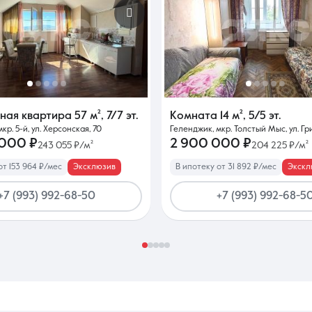
тная квартира
57 м²
,
7/7 эт.
Комната
14 м²
,
5/5 эт.
кр. 5-й, ул. Херсонская, 70
Геленджик, мкр. Толстый Мыс, ул. Г
 000 ₽
2 900 000 ₽
243 055 ₽/м²
204 225 ₽/м²
от 153 964 ₽/мес
Эксклюзив
В ипотеку от 31 892 ₽/мес
Экскл
+7 (993) 992-68-50
+7 (993) 992-68-5