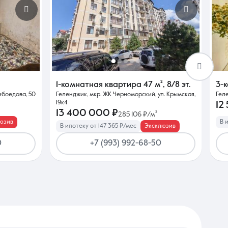
1-комнатная квартира
47 м²
,
8/8 эт.
3-
рибоедова, 50
Геленджик, мкр. ЖК Черноморский, ул. Крымская,
Геле
19к4
12
13 400 000 ₽
285 106 ₽/м²
юзив
В 
В ипотеку от 147 365 ₽/мес
Эксклюзив
0
+7 (993) 992-68-50