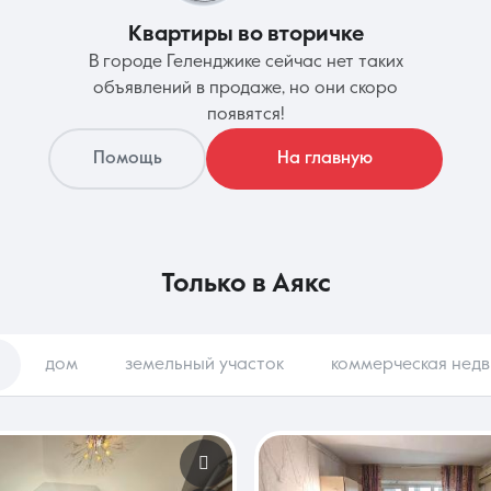
Квартиры во вторичке
В городе Геленджике сейчас нет таких
Контакты
объявлений в продаже, но они скоро
появятся!
Помощь
На главную
8 (861) 297-00-00
Ежедневно с 08:30 до 20:00
только в
Аякс
дом
земельный участок
коммерческая нед