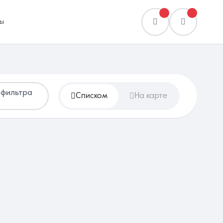
ы
 фильтра
Списком
На карте
Сравнение
0 объявлений