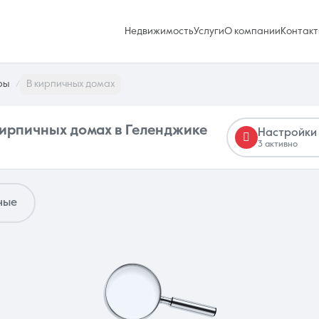
Недвижимость
Услуги
О компании
Контакт
ры
В кирпичных домах
кирпичных домах в Геленджике
Настройки
3 активно
Избранное
0 объявлений
ные
Услуги