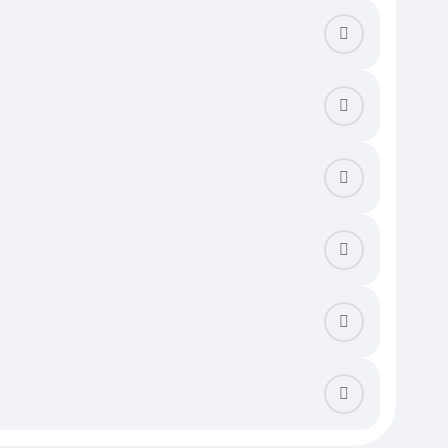
хладу в летний зной и тишину. Осмотрите качество кладки и
жно также оценить планировку: двухкомнатные варианты в этом
сходную звукоизоляцию между спальней и гостиной. Изучите
к наличие железобетонных плит является критическим условием
ия.
чших теплотехнических свойств. На итоговую сумму влияет год
ов. Наличие закрытой придомовой территории и собственного
м зонам и центральным улицам.
отделкой. При сделках в старом фонде важно убедиться, что
ах. Существует риск столкнуться с юридическими сложностями,
 проверить наличие всех разрешений на эксплуатацию газовых
ом, поэтому банки охотно и быстро одобряют кредиты на такие
тандартные сроки. При использовании сервисов электронной
тельно дольше альтернативных вариантов. Арендная плата за
ксировать расходы и получить ликвидный актив, который легко