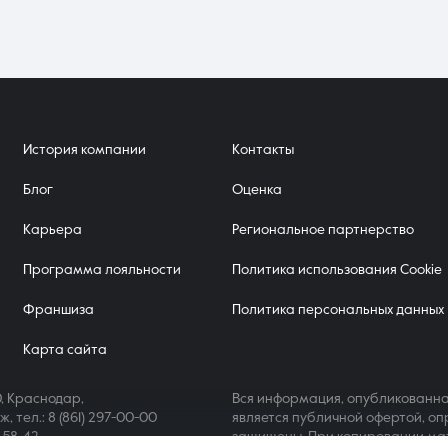
лнить качественный ремонт «для себя», учитывая, что кирпичный каркас поз
История компании
Контакты
Блог
Оценка
Карьера
Региональное партнерство
Программа лояльности
Политика использования Cookie
Франшиза
Политика персональных данных
Карта сайта
, Краснодар,
Вся информация, опубликованна
аж,
тел.: 8 (861) 297-00-00
является публичной офертой, оп
4-58-42
защищены. При копировании ма