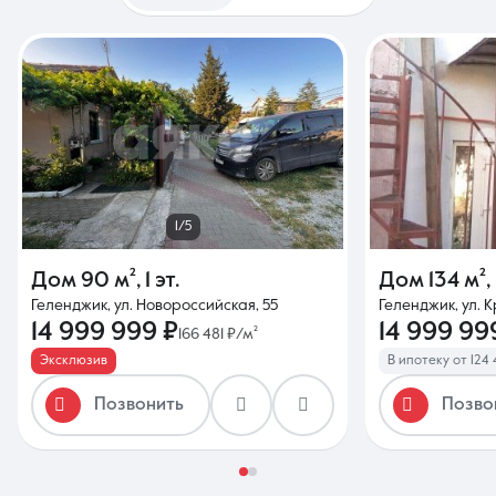
1/5
Дом
90 м²
,
1 эт.
Дом
134 м²
,
Геленджик, ул. Новороссийская, 55
Геленджик, ул. К
14 999 999 ₽
14 999 99
166 481 ₽/м²
Эксклюзив
В ипотеку от 124
Позвонить
Позво