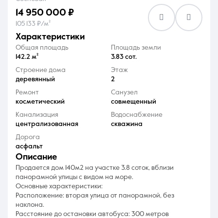
14 950 000 ₽
105 133 ₽/м²
характеристики
Общая площадь
Площадь земли
142.2 м²
3.83 сот.
8 (861) 297-00-00
Строение дома
Этаж
деревянный
2
Ежедневно с 08:30 до 20:00
Ремонт
Санузел
косметический
совмещенный
Канализация
Водоснабжение
централизованная
скважина
Дорога
асфальт
описание
Продается дом 140м2 на участке 3.8 соток, вблизи
панорамной улицы с видом на море.
Основные характеристики:
Расположение: вторая улица от панорамной, без
наклона.
Расстояние до остановки автобуса: 300 метров