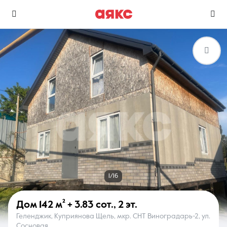
г. Геленджик
Избранное
Сравнение
0 объявлений
0 объявлений
Недвижимость
Услуги
1/16
Дом
142 м²
+ 3.83 сот.
,
2 эт.
Геленджик, Куприянова Щель, мкр. СНТ Виноградарь-2, ул.
О компании
Контакты
Сосновая