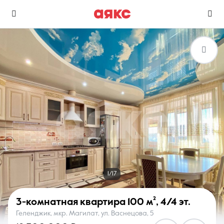
г. Геленджик
Избранное
Сравнение
0 объявлений
0 объявлений
Недвижимость
Услуги
1/17
3-комнатная квартира
100 м²
,
4/4 эт.
Геленджик, мкр. Магилат, ул. Васнецова, 5
О компании
Контакты