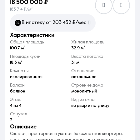
18 500 000 ₽
183 714 ₽/м²
В ипотеку от 203 452 ₽/мес
характеристики
8 (861) 297-00-00
Общая площадь
Жилая площадь
100.7 м²
32.9 м²
Ежедневно с 08:30 до 20:00
Площадь кухни
Высота потолка
18.3 м²
3.1 м
Комнаты
Отопление
изолированная
автономное
Балкон
Строение дома
балкон
монолитный
Этаж
Вид из окна
4 из 4
во двор и на улицу
Санузел
2
описание
Светлая, просторная и уютная 3х комнатная квартира,
доступны все виды расчетов ипотека, мат. капитал, по