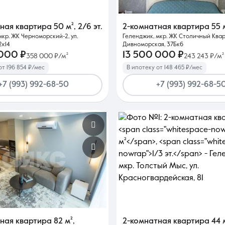
тная квартира
50 м²
,
2/6 эт.
2-комнатная квартира
55 
мкр. ЖК Черноморский-2, ул.
Геленджик, мкр. ЖК Столичный Кварт
2к14
Дивноморская, 37Бк6
 000 ₽
13 500 000 ₽
358 000 ₽/м²
243 243 ₽/м²
от 196 854 ₽/мес
В ипотеку от 148 465 ₽/мес
+7 (993) 992-68-50
+7 (993) 992-68-5
тная квартира
82 м²
,
2-комнатная квартира
44 