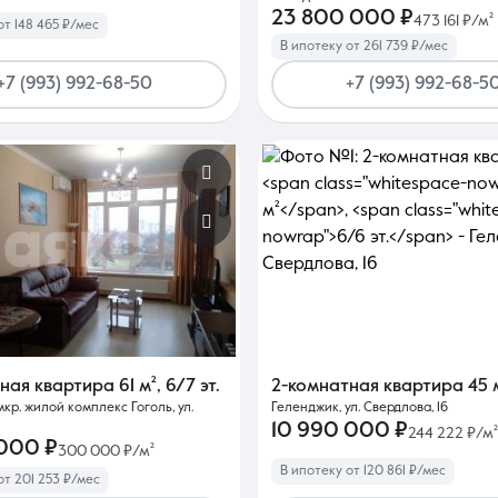
23 800 000 ₽
473 161 ₽/м²
от 148 465 ₽/мес
В ипотеку от 261 739 ₽/мес
+7 (993) 992-68-50
+7 (993) 992-68-5
тная квартира
61 м²
,
6/7 эт.
2-комнатная квартира
45 
кр. жилой комплекс Гоголь, ул.
Геленджик, ул. Свердлова, 16
10 990 000 ₽
244 222 ₽/м²
 000 ₽
300 000 ₽/м²
В ипотеку от 120 861 ₽/мес
от 201 253 ₽/мес