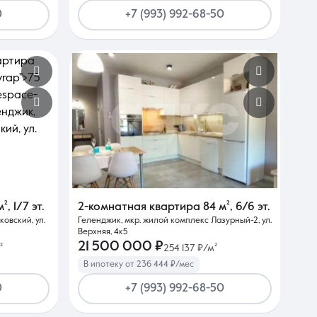
0
+7 (993) 992-68-50
м²
,
1/7 эт.
2-комнатная квартира
84 м²
,
6/6 эт.
овский, ул.
Геленджик, мкр. жилой комплекс Лазурный-2, ул.
Верхняя, 4к5
21 500 000 ₽
²
254 137 ₽/м²
В ипотеку от 236 444 ₽/мес
0
+7 (993) 992-68-50