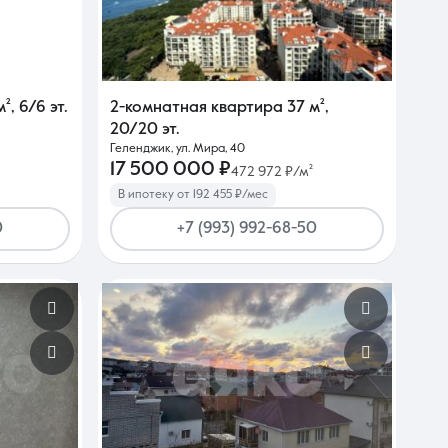
м²
,
6/6 эт.
2-комнатная квартира
37 м²
,
20/20 эт.
Геленджик, ул. Мира, 40
17 500 000 ₽
472 972 ₽/м²
В ипотеку от 192 455 ₽/мес
0
+7 (993) 992-68-50