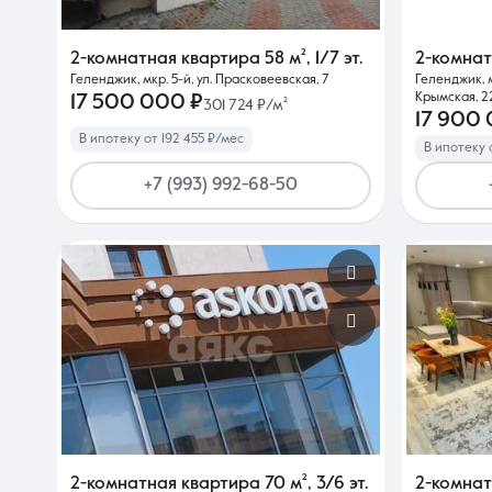
2-комнатная квартира
58 м²
,
1/7 эт.
2-комна
Геленджик, мкр. 5-й, ул. Прасковеевская, 7
Геленджик, 
Крымская, 2
17 500 000 ₽
301 724 ₽/м²
17 900
В ипотеку от 192 455 ₽/мес
В ипотеку 
+7 (993) 992-68-50
2-комнатная квартира
70 м²
,
3/6 эт.
2-комна