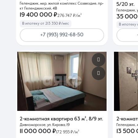
Геленджик, мкр. жилой комплекс Созвездие, пр-
5/20 эт.
кт Геленджикский, 4В
Геленджик, 
19 400 000 ₽
276 747 ₽/м²
35 000
В ипотеку от 213 350 ₽/мес
В ипотеку 
+7 (993) 992-68-50
2-комнатная квартира
63 м²
,
8/9 эт.
2-комна
Дивноморское, ул. Кирова, 19
Геленджик, м
11 000 000 ₽
13 500
172 955 ₽/м²