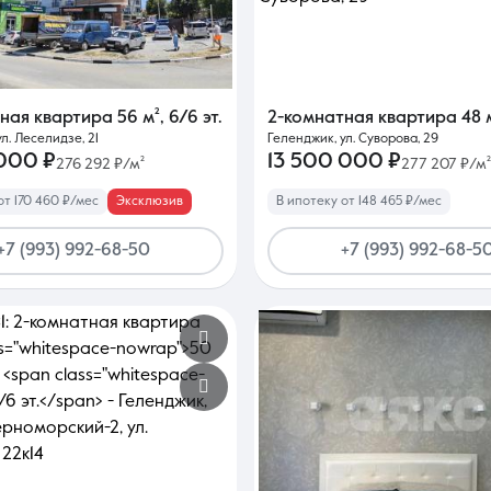
тная квартира
56 м²
,
6/6 эт.
2-комнатная квартира
48 
л. Леселидзе, 21
Геленджик, ул. Суворова, 29
 000 ₽
13 500 000 ₽
276 292 ₽/м²
277 207 ₽/м²
от 170 460 ₽/мес
Эксклюзив
В ипотеку от 148 465 ₽/мес
+7 (993) 992-68-50
+7 (993) 992-68-5