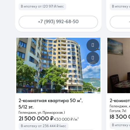
В ипотеку от 120 971 ₽/мес
В ипотеку 
+7 (993) 992-68-50
2-комнатная квартира
50 м²
,
2-комна
Геленджик, м
5/12 эт.
Гоголя, 7к1
Геленджик, ул. Приморская, 1
18 300
21 500 000 ₽
430 000 ₽/м²
В ипотеку 
В ипотеку от 236 444 ₽/мес