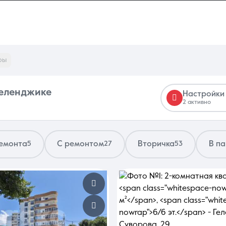
ры
Геленджике
Настройки
2 активно
ремонта
С ремонтом
Вторичка
В п
5
27
53