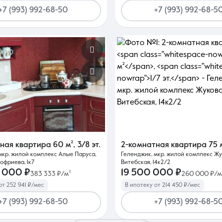
+7 (993) 992-68-50
+7 (993) 992-68-5
тная квартира
60 м²
,
3/8 эт.
2-комнатная квартира
75 
мкр. жилой комплекс Алые Паруса,
Геленджик, мкр. жилой комлпекс Жук
офриева, 1к7
Витебская, 14к2/2
 000 ₽
19 500 000 ₽
383 333 ₽/м²
260 000 ₽/м
от 252 941 ₽/мес
В ипотеку от 214 450 ₽/мес
+7 (993) 992-68-50
+7 (993) 992-68-5