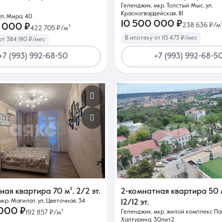
Геленджик, мкр. Толстый Мыс, ул.
Красногвардейская, 81
ул. Мира, 40
10 500 000 ₽
238 636 ₽/м
 000 ₽
422 705 ₽/м²
В ипотеку от 115 473 ₽/мес
от 384 910 ₽/мес
+7 (993) 992-68-50
+7 (993) 992-68-5
тная квартира
70 м²
,
2/2 эт.
2-комнатная квартира
50 
кр. Магилат, ул. Цветочная, 34
12/12 эт.
 000 ₽
192 857 ₽/м²
Геленджик, мкр. жилой комплекс Па
Халтурина, 30лит2