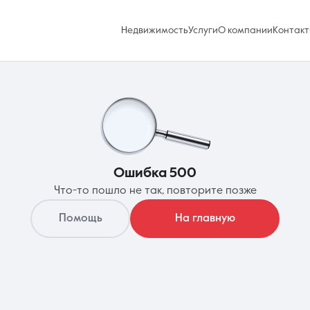
Недвижимость
Недвижимость
Услуги
Услуги
О компании
О компании
Контакт
Контакт
Избранное
Ошибка 500
0 объявлений
Что-то пошло не так, повторите позже
Услуги
Помощь
На главную