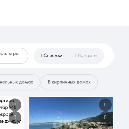
 фильтра
Списком
На карте
анельных домах
В кирпичных домах