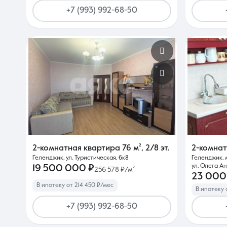
+7 (993) 992-68-50
2-комнатная квартира
76 м²
,
2/8 эт.
2-комна
Геленджик, ул. Туристическая, 6к8
Геленджик, 
ул. Олега Ан
19 500 000 ₽
256 578 ₽/м²
23 000
В ипотеку от 214 450 ₽/мес
В ипотеку 
+7 (993) 992-68-50