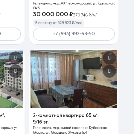
Геленджик, мкр. ЖК Черноморский, ул. Крымская,
19к3
30 000 000 ₽
²
379 746 ₽/м²
В ипотеку от 329 923 ₽/мес
0
+7 (993) 992-68-50
м²
,
2-комнатная квартира
65 м²
,
9/16 эт.
норама, ул.
Геленджик, мкр. жилой комплекс Кубанская
Марка, ул. Маршала Жукова, 1к4