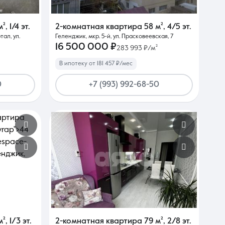
м²
,
1/4 эт.
2-комнатная квартира
58 м²
,
4/5 эт.
ал, ул.
Геленджик, мкр. 5-й, ул. Прасковеевская, 7
16 500 000 ₽
283 993 ₽/м²
В ипотеку от 181 457 ₽/мес
0
+7 (993) 992-68-50
м²
,
1/3 эт.
2-комнатная квартира
79 м²
,
2/8 эт.