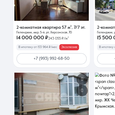
2-комнатная квартира
57 м²
,
7/7 эт.
2-комна
Геленджик, мкр. 5-й, ул. Херсонская, 70
Геленджик, у
14 000 000 ₽
15 500
243 055 ₽/м²
В ипотеку от 153 964 ₽/мес
Эксклюзив
В ипотеку 
+7 (993) 992-68-50