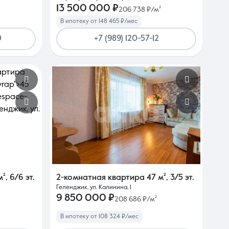
13 500 000 ₽
206 738 ₽/м²
В ипотеку от 148 465 ₽/мес
0
+7 (989) 120-57-12
м²
,
6/6 эт.
2-комнатная квартира
47 м²
,
3/5 эт.
Геленджик, ул. Калинина, 1
9 850 000 ₽
208 686 ₽/м²
В ипотеку от 108 324 ₽/мес