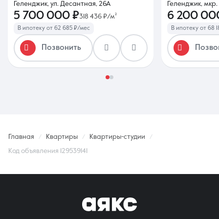
Геленджик, ул. Десантная, 26А
Геленджик, мкр.
5 700 000 ₽
6 200 00
318 436 ₽/м²
В ипотеку от 62 685 ₽/мес
В ипотеку от 68 
Позвонить
Позво
Главная
Квартиры
Квартиры-студии
Код объявления 129539141