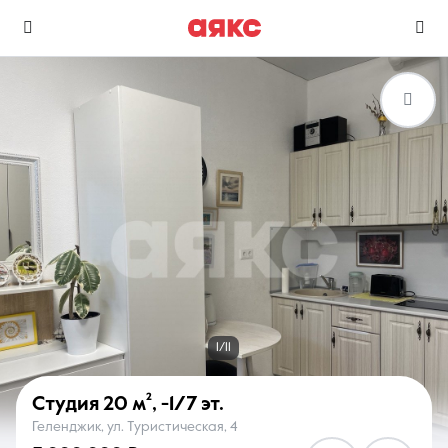
г. Геленджик
Избранное
Сравнение
0 объявлений
0 объявлений
Недвижимость
Услуги
1/11
Студия
20 м²
,
-1/7 эт.
Геленджик, ул. Туристическая, 4
О компании
Контакты