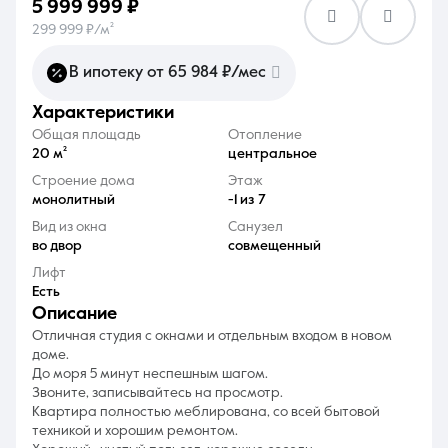
5 999 999 ₽
299 999 ₽/м²
В ипотеку от 65 984 ₽/мес
характеристики
8 (861) 297-00-00
Общая площадь
Отопление
20 м²
центральное
Ежедневно с 08:30 до 20:00
Строение дома
Этаж
монолитный
-1 из 7
Вид из окна
Санузел
во двор
совмещенный
Лифт
Есть
описание
Отличная студия с окнами и отдельным входом в новом
доме.
До моря 5 минут неспешным шагом.
Звоните, записывайтесь на просмотр.
Квартира полностью меблирована, со всей бытовой
техникой и хорошим ремонтом.