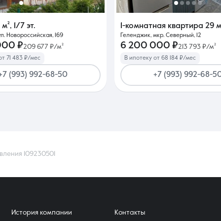
1 м²
,
1/7 эт.
1-комнатная квартира
29 м
л. Новороссийская, 169
Геленджик, мкр. Северный, 12
000 ₽
6 200 000 ₽
209 677 ₽/м²
213 793 ₽/м²
от 71 483 ₽/мес
В ипотеку от 68 184 ₽/мес
+7 (993) 992-68-50
+7 (993) 992-68-5
вления 109230501
История компании
Контакты