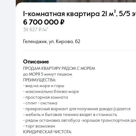
1-комнатная квартира
21 м²
,
5/5 э
О компании
6 700 000 ₽
311 627 ₽/м²
Геленджик, ул. Кирова, 62
описание
ПРОДАМ КВАРТИРУ РЯДОМ С МОРЕМ
до МОРЯ 5 минут пешком
ПРЕИМУЩЕСТВА:
- вид на море и горы
- максимально близко море
- просторная комната
- сплит - система
- прекрасный вариант для получения дохода (сдается
- мебель и бытовая техника входят в стоимость
- рядом остановка автобуса -хорошая транспортная до
- торг возможен
ЮРИДИЧЕСКАЯ ЧИСТОТА: