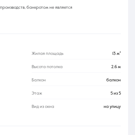
 производств, банкротом не является
Жилая площадь
13 м²
Высота потолка
2.6 м
Балкон
балкон
Этаж
5 из 5
Вид из окна
на улицу