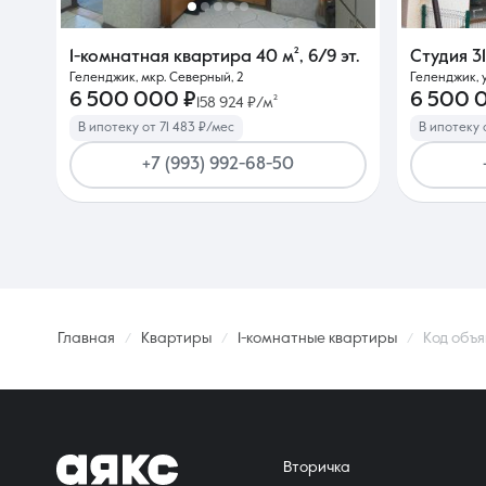
1-комнатная квартира
40 м²
,
6/9 эт.
Студия
3
Геленджик, мкр. Северный, 2
Геленджик, у
6 500 000 ₽
6 500 
158 924 ₽/м²
В ипотеку от 71 483 ₽/мес
В ипотеку 
+7 (993) 992-68-50
Главная
Квартиры
1-комнатные квартиры
Код объя
Вторичка