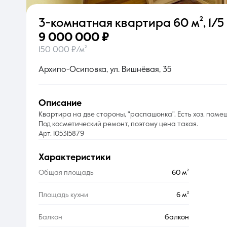
3-комнатная квартира
60 м²
,
1/5 
О компании
9 000 000 ₽
150 000 ₽/м²
Архипо-Осиповка, ул. Вишнёвая, 35
описание
Квартира на две стороны, "распашонка". Есть хоз. поме
Под косметический ремонт, поэтому цена такая.
Арт. 105315879
характеристики
Общая площадь
60 м²
Площадь кухни
6 м²
Балкон
балкон