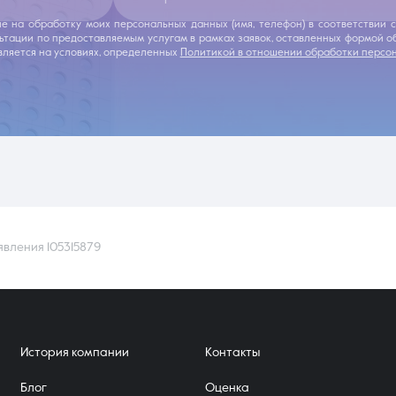
ие на обработку моих персональных данных (имя, телефон) в соответствии
льтации по предоставляемым услугам в рамках заявок, оставленных формой 
ляется на условиях, определенных
Политикой в отношении обработки персо
явления 105315879
История компании
Контакты
Блог
Оценка