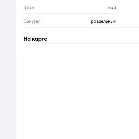
Этаж
1 из 5
Санузел
раздельный
на карте