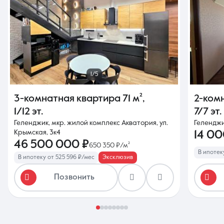
1/5
3-комнатная квартира
71 м²
,
2-ком
1/12 эт.
7/7 эт.
Геленджик, мкр. жилой комплекс Акватория, ул.
Геленджик
Крымская, 3к4
14 0
46 500 000 ₽
650 350 ₽/м²
В ипотек
В ипотеку от 525 596 ₽/мес
Эксклюзив
Позвонить